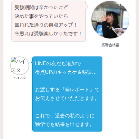
LINEの友だち追加で
得点UPのキッカケ＆秘訣…
ハイスタ
お渡しする『㊙レポート』で
お伝えさせていただきます。
これで、過去の私のように
独学でも結果を出せます。