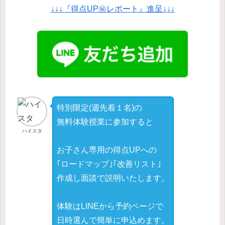
↓↓↓『得点UP㊙レポート』進呈↓↓↓
特別限定(週先着１名)の
無料体験授業に参加すると
ハイスタ
お子さん専用の得点UPへの
｢ロードマップ｣｢改善リスト｣
作成し面談で説明いたします。
体験はLINEから予約ページで
日時選んで簡単に申込めます。